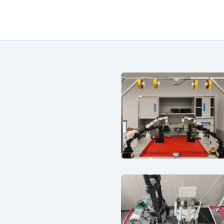
跳
至
内
容